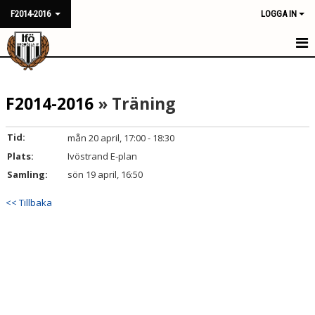
F2014-2016
LOGGA IN
HEM
F2014-2016
» Träning
NYHETER
KALENDER
Tid:
mån 20 april, 17:00 - 18:30
Plats:
Ivöstrand E-plan
MATCHER
Samling:
sön 19 april, 16:50
TRUPPEN
<< Tillbaka
BILDGALLERI
DOKUMENT
KONTAKT