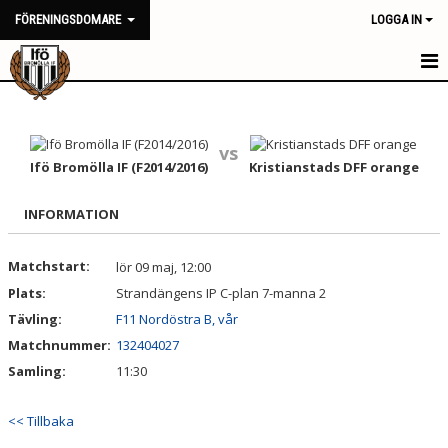
FÖRENINGSDOMARE
LOGGA IN
HEM
NYHETER
vs
Ifö Bromölla IF (F2014/2016)
Kristianstads DFF orange
KALENDER
INFORMATION
TRUPPEN
Matchstart:
lör 09 maj, 12:00
BILDGALLERI
Plats:
Strandängens IP C-plan 7-manna 2
DOKUMENT
Tävling:
F11 Nordöstra B, vår
Matchnummer:
132404027
KONTAKT
Samling:
11:30
<< Tillbaka