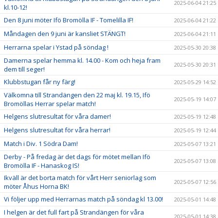
2025-06-04 21:25
kl.10-12!
Den 8 juni möter Ifö Bromölla IF - Tomelilla IF!
2025-06-04 21:22
Måndagen den 9 juni är kansliet STÄNGT!
2025-06-04 21:11
Herrarna spelar i Ystad på söndag !
2025-05-30 20:38
Damerna spelar hemma kl. 14.00 - Kom och heja fram
2025-05-30 20:31
dem till seger!
Klubbstugan får ny färg!
2025-05-29 14:52
Välkomna till Strandängen den 22 maj kl. 19.15, Ifö
2025-05-19 14:07
Bromöllas Herrar spelar match!
Helgens slutresultat för våra damer!
2025-05-19 12:48
Helgens slutresultat för våra herrar!
2025-05-19 12:44
Match i Div. 1 Södra Dam!
2025-05-07 13:21
Derby - På fredag är det dags för mötet mellan Ifö
2025-05-07 13:08
Bromölla IF - Hanaskog IS!
Ikväll är det borta match för vårt Herr seniorlag som
2025-05-07 12:56
möter Åhus Horna BK!
Vi följer upp med Herrarnas match på söndag kl 13.00!
2025-05-01 14:48
I helgen är det full fart på Strandängen för våra
2025-05-01 14:38