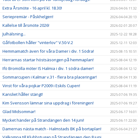
Extra Årsmöte - 16 april kl. 18.30!
2026-04-06 11:32
CUPER
Seriepremiär - Påskhelgen!
2026-04-04 20:13
Kallelse till årsmöte 2026!
2026-02-01 20:07
Julhälsning...
2025-12-22 18:28
Gåfotbollen håller "vinterlov" V.50-V.2
2025-12-11 12:03
Hemmamatch även för våra Damer i div. 1 Södra!
2025-08-15 10:51
Herrarnas startar höstsäsongen på hemmaplan!
2025-08-04 12:19
Ifö Bromölla möter IS Halmia i div. 1 södra damer!
2025-08-04 12:12
Sommarcupen i Kalmar v.31 - flera bra placeringar!
2025-08-04 11:30
Vinst för våra pojkar P2009 i Eskils Cupen!
2025-08-04 11:19
Kansliet håller stängt!
2025-07-06 19:35
Kim Svensson lämnar sina uppdrag i föreningen!
2025-07-06 19:27
Glad Midsommar!
2025-06-17 16:01
Mycket händer på Strandängen den 14 juni!
2025-06-11 22:00
Damernas nästa match - Halmstads BK på bortaplan!
2025-06-04 21:27
Välkomna till Klubbstugan på Strandängen den 8 juni