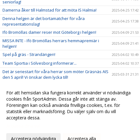
seniorlag!
Damerna åker till Halmstad för att möta IS Halmia!
2025-04-25 17:42
Denna helgen är det bortamatcher för våra
2025-04-25 17:38
representationslag!
Ifö Bromöllas damer reser mot Göteborg i helgen!
2025-04-09 21:53
MISSA INTE - Ifö Bromöllas herrars hemmapremiär i
2025-04-09 21:41
helgen!
Spel på gräs - Strandängen!
2025-04-02 10:49
Team Sportia i Sölvesborg informerar...
2025-04-02 10:37
Det är seriestart för våra herrar som möter Gräsnäs AIS
2025-03-31 21:31
den 5 april! Vi önskar dem lycka till!
Välkomna ner till Strandängen på söndag för att heja
2025-03-31 21:11
fram våra damer!
För att hemsidan ska fungera korrekt använder vi nödvändiga
Tider för fotografering 1 & 2 april i Sparbankshallen!
cookies från SportAdmin. Dessa går inte att stänga av.
2025-03-24 10:12
Föreningen kan också använda frivilliga cookies, t.ex. för
2024-10-23 09:17
statistik eller marknadsföring. Du väljer själv om du vill
acceptera dessa.
Anpassa dina val
Cookie-
Gå till
inställningar
Webbversion
Acceptera nödvändiga
Acceptera alla