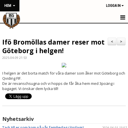
HEM
LOGGA IN
HEM
Ifö Bromöllas damer reser mot
NYHETER
<
>
Göteborg i helgen!
FÖRENINGEN
2025-04-09 21:53
KONTAKT
I helgen är det borta match för våra damer som åker mot Göteborg och
Qviding FIF.
KALENDER
De är revanschsugna och vi hopps de får åka hem med 3poäng i
bagaget. Vi önskar dem lycka till!
BILDGALLERI
DOKUMENT
VÅRA LAG/TRÄNARE
Nyhetsarkiv
Tack till er som kom på vår familjedag i lördags!
MATCHER
2026-06-01 13:07