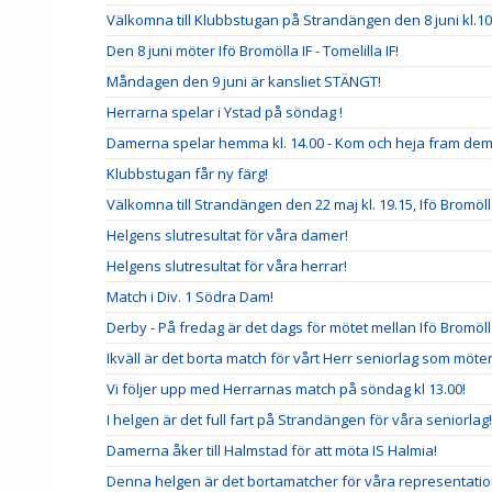
Välkomna till Klubbstugan på Strandängen den 8 juni kl.10
Den 8 juni möter Ifö Bromölla IF - Tomelilla IF!
Måndagen den 9 juni är kansliet STÄNGT!
Herrarna spelar i Ystad på söndag !
Damerna spelar hemma kl. 14.00 - Kom och heja fram dem t
Klubbstugan får ny färg!
Välkomna till Strandängen den 22 maj kl. 19.15, Ifö Bromöl
Helgens slutresultat för våra damer!
Helgens slutresultat för våra herrar!
Match i Div. 1 Södra Dam!
Derby - På fredag är det dags för mötet mellan Ifö Bromöll
Ikväll är det borta match för vårt Herr seniorlag som möt
Vi följer upp med Herrarnas match på söndag kl 13.00!
I helgen är det full fart på Strandängen för våra seniorlag!
Damerna åker till Halmstad för att möta IS Halmia!
Denna helgen är det bortamatcher för våra representatio