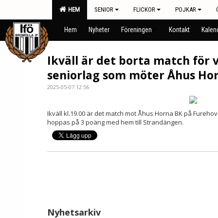
HEM
SENIOR
FLICKOR
POJKAR
Hem
Nyheter
Föreningen
Kontakt
Kalen
Ikväll är det borta match för 
seniorlag som möter Åhus Hor
2025-05-07 12:56
Ikväll kl.19.00 är det match mot Åhus Horna BK på Furehovs 
hoppas på 3 poäng med hem till Strandängen.
Nyhetsarkiv