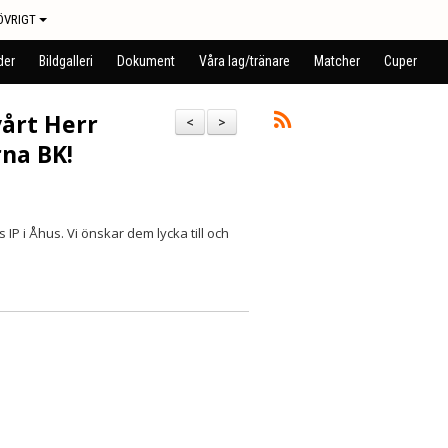
ÖVRIGT
der
Bildgalleri
Dokument
Våra lag/tränare
Matcher
Cuper
vårt Herr
<
>
na BK!
IP i Åhus. Vi önskar dem lycka till och