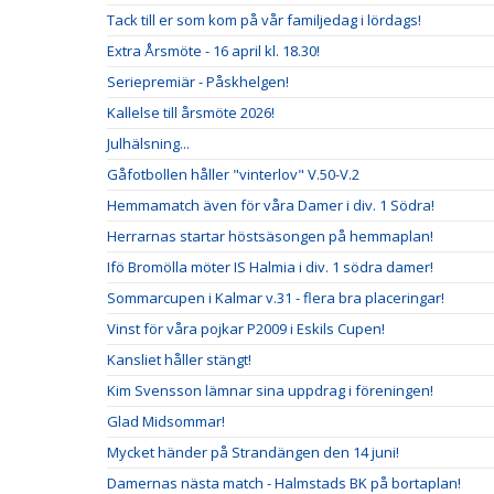
Tack till er som kom på vår familjedag i lördags!
Extra Årsmöte - 16 april kl. 18.30!
Seriepremiär - Påskhelgen!
Kallelse till årsmöte 2026!
Julhälsning...
Gåfotbollen håller "vinterlov" V.50-V.2
Hemmamatch även för våra Damer i div. 1 Södra!
Herrarnas startar höstsäsongen på hemmaplan!
Ifö Bromölla möter IS Halmia i div. 1 södra damer!
Sommarcupen i Kalmar v.31 - flera bra placeringar!
Vinst för våra pojkar P2009 i Eskils Cupen!
Kansliet håller stängt!
Kim Svensson lämnar sina uppdrag i föreningen!
Glad Midsommar!
Mycket händer på Strandängen den 14 juni!
Damernas nästa match - Halmstads BK på bortaplan!