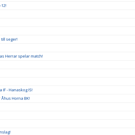
-12!
ill seger!
las Herrar spelar match!
a IF - Hanaskog IS!
er Åhus Horna BK!
nslag!