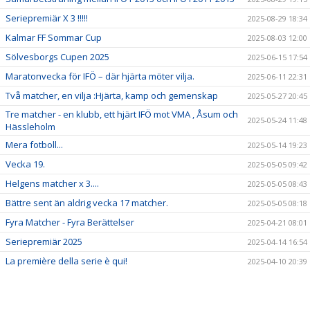
Seriepremiär X 3 !!!!!
2025-08-29 18:34
Kalmar FF Sommar Cup
2025-08-03 12:00
Sölvesborgs Cupen 2025
2025-06-15 17:54
Maratonvecka för IFÖ – där hjärta möter vilja.
2025-06-11 22:31
Två matcher, en vilja :Hjärta, kamp och gemenskap
2025-05-27 20:45
Tre matcher - en klubb, ett hjärt IFÖ mot VMA , Åsum och
2025-05-24 11:48
Hässleholm
Mera fotboll...
2025-05-14 19:23
Vecka 19.
2025-05-05 09:42
Helgens matcher x 3....
2025-05-05 08:43
Bättre sent än aldrig vecka 17 matcher.
2025-05-05 08:18
Fyra Matcher - Fyra Berättelser
2025-04-21 08:01
Seriepremiär 2025
2025-04-14 16:54
La première della serie è qui!
2025-04-10 20:39