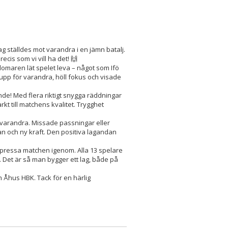
g ställdes mot varandra i en jämn batalj.
ecis som vi vill ha det! 🙌
maren lät spelet leva – något som Ifö
upp för varandra, höll fokus och visade
de! Med flera riktigt snygga räddningar
kt till matchens kvalitet. Trygghet
e varandra. Missade passningar eller
n och ny kraft. Den positiva lagandan
e pressa matchen igenom. Alla 13 spelare
. Det är så man bygger ett lag, både på
 och Åhus HBK. Tack för en härlig