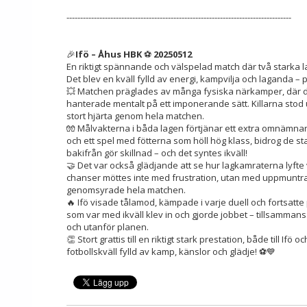
----------------------------------------------------------------------------------
🎉
Ifö – Åhus HBK
⚽
20250512
En riktigt spännande och välspelad match där två starka la
Det blev en kväll fylld av energi, kampvilja och laganda – pr
💥 Matchen präglades av många fysiska närkamper, där do
hanterade mentalt på ett imponerande sätt. Killarna stod 
stort hjärta genom hela matchen.
🧤 Målvakterna i båda lagen förtjänar ett extra omnämnan
och ett spel med fötterna som höll hög klass, bidrog de star
bakifrån gör skillnad – och det syntes ikväll!
🤝 Det var också glädjande att se hur lagkamraterna lyft
chanser möttes inte med frustration, utan med uppmuntra
genomsyrade hela matchen.
🔥 Ifö visade tålamod, kämpade i varje duell och fortsatt
som var med ikväll klev in och gjorde jobbet – tillsammans
och utanför planen.
👏 Stort grattis till en riktigt stark prestation, både till Ifö
fotbollskväll fylld av kamp, känslor och glädje! ⚽💙