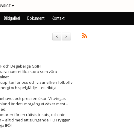
ÖVRIGT
Bildgalleri
Dokument
Kontakt
<
>
 IF och Degeberga GoIF!
 vara numret lika stora som våra
litet.
upp, tar för oss och visar vilken fotboll vi
ergi och spelglädje – ett riktigt
nehavet och pressen ökar. Vi tvingas
bland är det i motgång vi växer mest –
med.
domaren för en rättvis insats, och inte
 – alltid med ett sjungande IFÖ i ryggen.
ja IFÖ!