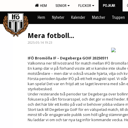
HEM
SENIOR
FLICKOR
POJKAR
Hem
Nyheter
Kalender
Matcher
Truppen
Mera fotboll...
2025-05-14 19:23
IFÖ Bromölla IF – Degeberga GOIF 20250511
Välkomna ner till Ivöstrand för match mellan IFÖ Bromölla
En kamp där vi på förhand visste att vi kanske inte skulle
motståndare – men där vi också visade hjärta, vilja och kva
Första perioden bjuder IFÖ på ett helt magiskt spel. Vi står 
kan spela! Det var en fröjd att se laget leverera med sån en
styrkebesked.
Under resterande två perioder tar Degeberga över bollin
fokusera på vårt försvarsspel, och det gör vi med heder. I
och det här blir ett kvitto på vad vi behöver jobba vidare 
Stort tack till Degeberga GoIF för en välspelad match, till 
minst till vår engagerade publik som höll igång stämningen
Nu laddar vi om och tar nya tag inför kommande vecka. He