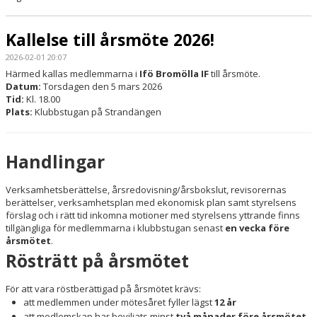
Kallelse till årsmöte 2026!
2026-02-01 20:07
Härmed kallas medlemmarna i
Ifö Bromölla IF
till årsmöte.
Datum:
Torsdagen den 5 mars 2026
Tid:
Kl. 18.00
Plats:
Klubbstugan på Strandängen
Handlingar
Verksamhetsberättelse, årsredovisning/årsbokslut, revisorernas
berättelser, verksamhetsplan med ekonomisk plan samt styrelsens
förslag och i rätt tid inkomna motioner med styrelsens yttrande finns
tillgängliga för medlemmarna i klubbstugan senast
en vecka före
årsmötet
.
Rösträtt på årsmötet
För att vara röstberättigad på årsmötet krävs:
att medlemmen under mötesåret fyller lägst
12 år
att medlemskap har beviljats minst
två månader före årsmötet