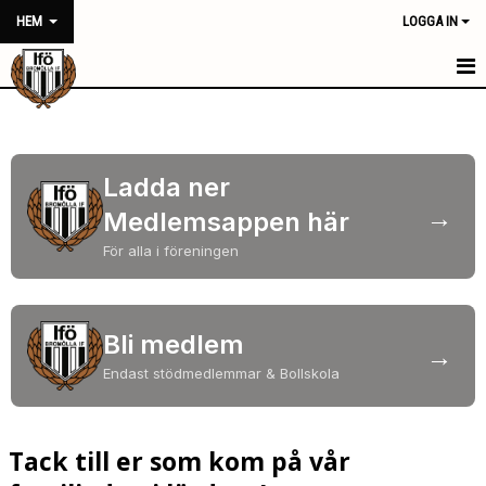
HEM
LOGGA IN
HEM
NYHETER
Ladda ner
FÖRENINGEN
→
Medlemsappen här
KONTAKT
För alla i föreningen
KALENDER
Bli medlem
BILDGALLERI
→
Endast stödmedlemmar & Bollskola
DOKUMENT
VÅRA LAG/TRÄNARE
Tack till er som kom på vår
MATCHER