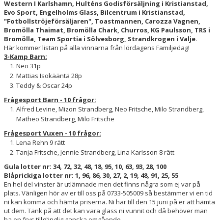
Western I Karlshamn, Hulténs Godisförsäljning i Kristianstad,
Evo Sport, Engelholms Glass, Bilcentrum i Kristianstad,
"Fotbollströjeförsäljaren", Toastmannen, Carozza Vagnen,
Bromölla Thaimat, Bromölla Chark, Churros, KG Paulsson, TRS i
Bromölla, Team Sportia i Sölvesborg, Strandkrogen i Valje.
Här kommer listan på alla vinnarna från lördagens Familjedag!
3-Kamp Barn:
Neo 31p
Mattias Isokääntä 28p
Teddy & Oscar 24p
Frågesport Barn - 10 frågor:
Alfred Levine, Mizon Strandberg, Neo Fritsche, Milo Strandberg,
Matheo Strandberg, Milo Fritsche
Frågesport Vuxen - 10 frågor:
Lena Rehn 9 rätt
Tanja Fritsche, Jennie Strandberg, Lina Karlsson 8 rätt
Gula lotter nr: 34, 72, 32, 48, 18, 95, 10, 63, 93, 28, 100
Blåprickiga lotter nr: 1, 96, 86, 30, 27, 2, 19, 48, 91, 25, 55
En hel del vinster är utlämnade men det finns några som ej var på
plats. Vänligen hör av er till oss på 0733-505009 så bestämmer vi en tid
ni kan komma och hämta priserna. Ni har till den 15 juni på er att hämta
ut dem. Tänk på att det kan vara glass ni vunnit och då behöver man
ha en frys tillgänglig ganska omgående.