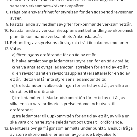
senaste verksamhets-/räkenskapsåret.
Fråga om ansvarsfrihet för styrelsen för den tidsperiod revisionen
avser.
Fastställande av medlemsavgifter för kommande verksamhetsår.
Fastställande av verksamhetsplan samt behandling av ekonomisk
plan för kommande verksamhets-/räkenskapsår.
Behandling av styrelsens förslag och i rätt tid inkomna motioner.
Val av:
a) föreningens ordförande för en tid av ett år;
b) halva antalet övriga ledamöter i styrelsen för en tid av två år;
c) halva antalet övriga ledamöter i styrelsen för en tid av ett år;
d) en revisor samt en revisorssuppleant (ersättare) för en tid av
ett år. I detta val får inte styrelsens ledamöter delta;
e) tre ledamöter i valberedningen för en tid av ett år, av vilka en
ska utses till ordförande;
f) tre ledamöter till Marknadskommittén för en tid av ett år, av
vilka en ska vara ordinarie styrelseledamot och utses till
ordförande;
g) tre ledamöter till Cupkommittén för en tid av ett år, av vilka en
ska vara ordinarie styrelseledamot och utses till ordförande.
Eventuella övriga frågor som anmälts under punkt 5. Beslut i fråga
av större ekonomisk eller annan avgörande betydelse för