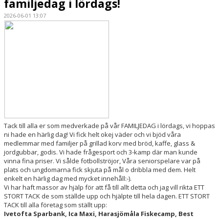
familjedag i lördags!
2026-06-01 13:07
CUPER
Tack till alla er som medverkade på vår FAMILJEDAG i lördags, vi hoppas
ni hade en härlig dag! Vi fick helt okej väder och vi bjöd våra
medlemmar med familjer på grillad korv med bröd, kaffe, glass &
jordgubbar, godis. Vi hade frågesport och 3-kamp där man kunde
vinna fina priser. Vi sålde fotbollströjor, Våra seniorspelare var på
plats och ungdomarna fick skjuta på mål o dribbla med dem. Helt
enkelt en härlig dag med mycket innehåll:-).
Vi har haft massor av hjälp för att få till allt detta och jag vill rikta ETT
STORT TACK de som ställde upp och hjälpte till hela dagen. ETT STORT
TACK till alla företag som ställt upp:
Ivetofta Sparbank, Ica Maxi, Harasjömåla Fiskecamp, Best