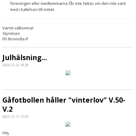
föreningen eller medlemmarna får inte fattas om den inte varit
med i kallelsen till mötet.
Varmt välkomna!
Styrelsen
Ifö Bromölla IF
Julhälsning...
2025-12-22 18:28
Gåfotbollen håller "vinterlov" V.50-
V.2
2025-12-11 12:03
Hej,