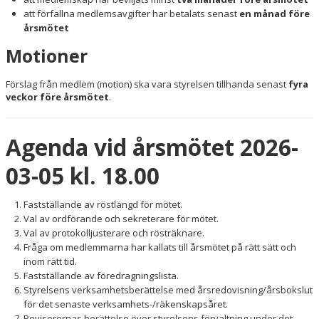
att förfallna medlemsavgifter har betalats senast
en månad före
årsmötet
Motioner
Förslag från medlem (motion) ska vara styrelsen tillhanda senast
fyra
veckor före årsmötet
.
Agenda vid årsmötet 2026-
03-05 kl. 18.00
Fastställande av röstlängd för mötet.
Val av ordförande och sekreterare för mötet.
Val av protokolljusterare och rösträknare.
Fråga om medlemmarna har kallats till årsmötet på rätt sätt och
inom rätt tid.
Fastställande av föredragningslista.
Styrelsens verksamhetsberättelse med årsredovisning/årsbokslut
för det senaste verksamhets-/räkenskapsåret.
Revisorernas berättelse över styrelsens förvaltning under det