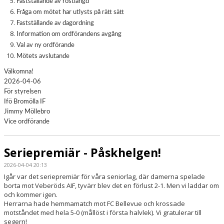
Fastställande av röstlängd
Fråga om mötet har utlysts på rätt sätt
Fastställande av dagordning
Information om ordförandens avgång
Val av ny ordförande
Mötets avslutande
Välkomna!
2026-04-06
För styrelsen
Ifö Bromölla IF
Jimmy Möllebro
Vice ordförande
Seriepremiär - Påskhelgen!
2026-04-04 20:13
Igår var det seriepremiär för våra seniorlag, där damerna spelade
borta mot Veberöds AIF, tyvärr blev det en förlust 2-1. Men vi laddar om
och kommer igen.
Herrarna hade hemmamatch mot FC Bellevue och krossade
motståndet med hela 5-0 (mållöst i första halvlek). Vi gratulerar till
segern!