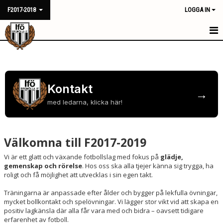
F2017-2018
LOGGA IN
HEM
NYHETER
Kontakt
→
KALENDER
med ledarna, klicka här!
MATCHER
TRUPPEN
Välkomna till F2017-2019
Vi är ett glatt och växande fotbollslag med fokus på
glädje,
BILDGALLERI
gemenskap och rörelse
. Hos oss ska alla tjejer känna sig trygga, ha
roligt och få möjlighet att utvecklas i sin egen takt.
DOKUMENT
Träningarna är anpassade efter ålder och bygger på lekfulla övningar,
KONTAKT
mycket bollkontakt och spelövningar. Vi lägger stor vikt vid att skapa en
positiv lagkänsla där alla får vara med och bidra – oavsett tidigare
erfarenhet av fotboll.