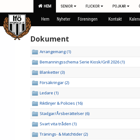
HEM
SENIOR
FLICKOR
POJKAR
Hem
Nyheter
Föreningen
Kontakt
Kalen
Dokument
Arrangemang (1)
Bemanningsschema Serie Kiosk/Grill 2026 (1)
Blanketter (3)
Försäkringar (2)
Ledare (1)
Riktlinjer & Policies (16)
Stadgar/Årsberättelser (6)
Svart vita tråden (1)
Tränings- & Matchtider (2)