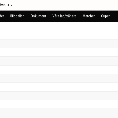
ÖVRIGT
der
Bildgalleri
Dokument
Våra lag/tränare
Matcher
Cuper