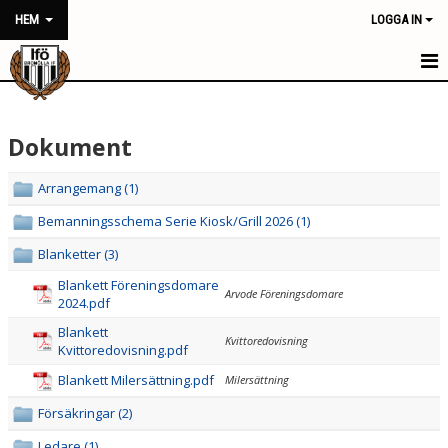
HEM
LOGGA IN
HEM
Dokument
NYHETER
FÖRENINGEN
Arrangemang (1)
Bemanningsschema Serie Kiosk/Grill 2026 (1)
KONTAKT
Blanketter (3)
KALENDER
Blankett Föreningsdomare
Arvode Föreningsdomare
2024.pdf
BILDGALLERI
Blankett
Kvittoredovisning
Kvittoredovisning.pdf
DOKUMENT
Blankett Milersättning.pdf
Milersättning
VÅRA LAG/TRÄNARE
Försäkringar (2)
Ledare (1)
MATCHER