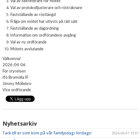
Val av sekreterare för mötet
Val av protokolljusterare och rösträknare
CUPER
Fastställande av röstlängd
Fråga om mötet har utlysts på rätt sätt
Fastställande av dagordning
Information om ordförandens avgång
Val av ny ordförande
Mötets avslutande
Välkomna!
2026-04-06
För styrelsen
Ifö Bromölla IF
Jimmy Möllebro
Vice ordförande
Nyhetsarkiv
Tack till er som kom på vår familjedag i lördags!
2026-06-01 13:07