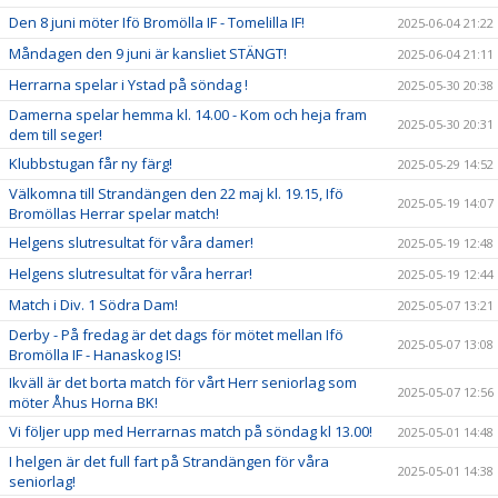
Den 8 juni möter Ifö Bromölla IF - Tomelilla IF!
2025-06-04 21:22
Måndagen den 9 juni är kansliet STÄNGT!
2025-06-04 21:11
Herrarna spelar i Ystad på söndag !
2025-05-30 20:38
Damerna spelar hemma kl. 14.00 - Kom och heja fram
2025-05-30 20:31
dem till seger!
Klubbstugan får ny färg!
2025-05-29 14:52
Välkomna till Strandängen den 22 maj kl. 19.15, Ifö
2025-05-19 14:07
Bromöllas Herrar spelar match!
Helgens slutresultat för våra damer!
2025-05-19 12:48
Helgens slutresultat för våra herrar!
2025-05-19 12:44
Match i Div. 1 Södra Dam!
2025-05-07 13:21
Derby - På fredag är det dags för mötet mellan Ifö
2025-05-07 13:08
Bromölla IF - Hanaskog IS!
Ikväll är det borta match för vårt Herr seniorlag som
2025-05-07 12:56
möter Åhus Horna BK!
Vi följer upp med Herrarnas match på söndag kl 13.00!
2025-05-01 14:48
I helgen är det full fart på Strandängen för våra
2025-05-01 14:38
seniorlag!