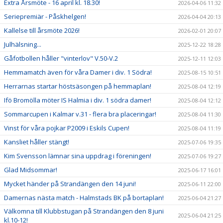
Extra Årsmöte - 16 april kl. 18.30!
2026-04-06 11:32
Seriepremiär - Påskhelgen!
2026-04-04 20:13
Kallelse till årsmöte 2026!
2026-02-01 20:07
Julhälsning...
2025-12-22 18:28
Gåfotbollen håller "vinterlov" V.50-V.2
2025-12-11 12:03
Hemmamatch även för våra Damer i div. 1 Södra!
2025-08-15 10:51
Herrarnas startar höstsäsongen på hemmaplan!
2025-08-04 12:19
Ifö Bromölla möter IS Halmia i div. 1 södra damer!
2025-08-04 12:12
Sommarcupen i Kalmar v.31 - flera bra placeringar!
2025-08-04 11:30
Vinst för våra pojkar P2009 i Eskils Cupen!
2025-08-04 11:19
Kansliet håller stängt!
2025-07-06 19:35
Kim Svensson lämnar sina uppdrag i föreningen!
2025-07-06 19:27
Glad Midsommar!
2025-06-17 16:01
Mycket händer på Strandängen den 14 juni!
2025-06-11 22:00
Damernas nästa match - Halmstads BK på bortaplan!
2025-06-04 21:27
Välkomna till Klubbstugan på Strandängen den 8 juni
2025-06-04 21:25
kl.10-12!