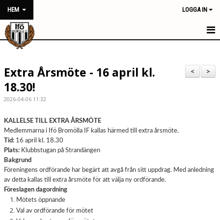
HEM
LOGGA IN
HEM
Extra Årsmöte - 16 april kl.
NYHETER
<
>
18.30!
FÖRENINGEN
2026-04-06 11:32
KONTAKT
KALLELSE TILL EXTRA ÅRSMÖTE
Medlemmarna i Ifö Bromölla IF kallas härmed till extra årsmöte.
KALENDER
Tid:
16 april kl. 18.30
Plats:
Klubbstugan på Strandängen
BILDGALLERI
Bakgrund
Föreningens ordförande har begärt att avgå från sitt uppdrag. Med anledning
DOKUMENT
av detta kallas till extra årsmöte för att välja ny ordförande.
Föreslagen dagordning
VÅRA LAG/TRÄNARE
Mötets öppnande
Val av ordförande för mötet
MATCHER