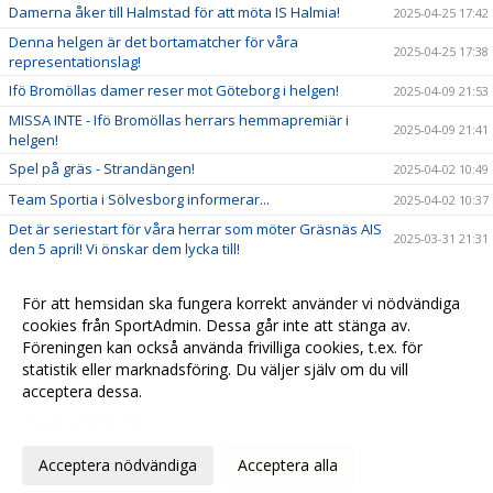
Damerna åker till Halmstad för att möta IS Halmia!
2025-04-25 17:42
Denna helgen är det bortamatcher för våra
2025-04-25 17:38
representationslag!
Ifö Bromöllas damer reser mot Göteborg i helgen!
2025-04-09 21:53
MISSA INTE - Ifö Bromöllas herrars hemmapremiär i
2025-04-09 21:41
helgen!
Spel på gräs - Strandängen!
2025-04-02 10:49
Team Sportia i Sölvesborg informerar...
2025-04-02 10:37
Det är seriestart för våra herrar som möter Gräsnäs AIS
2025-03-31 21:31
den 5 april! Vi önskar dem lycka till!
Välkomna ner till Strandängen på söndag för att heja
2025-03-31 21:11
fram våra damer!
För att hemsidan ska fungera korrekt använder vi nödvändiga
Tider för fotografering 1 & 2 april i Sparbankshallen!
cookies från SportAdmin. Dessa går inte att stänga av.
2025-03-24 10:12
Föreningen kan också använda frivilliga cookies, t.ex. för
2024-10-23 09:17
statistik eller marknadsföring. Du väljer själv om du vill
acceptera dessa.
Anpassa dina val
Cookie-
Gå till
inställningar
Webbversion
Acceptera nödvändiga
Acceptera alla